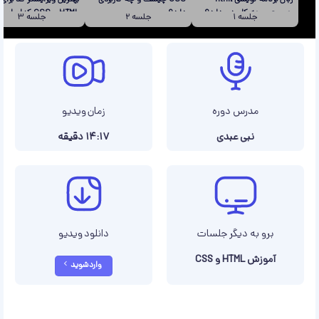
چیست و چه کاربردی دارد؟
دارد؟
HTML و CSS کدام است؟
جلسه
1
جلسه
2
جلسه
3
مدرس دوره
زمان ویدیو
نبی عبدی
14:17 دقیقه
برو به دیگر جلسات
دانلود ویدیو
آموزش HTML و CSS
وارد شوید