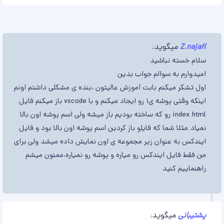
Z.najafi
میگوید:
سلام خسته نباشید
امیدوارم به سوالم جواب بدین
اول تشکر میکنم بابت آموزش عالیتون ،بنده ی مشکلی داشتم اونم
اینکه وقتی پوشه ی1 رو ایجاد میکنم و با vscode باز میکنم فایل
index.html رو که ساخته بودیم باز میشه ولی اسم پوشه اون بالا
نمیاد.مثلا شما که فایلو باز کردین اسم پوشه اون بالا بود و فایل
ایندکس به عنوان زیر مجموعه ی اون نمایش داده میشد ولی برای
من فقط فایل ایندکس رو میاره و پوشه رو نمیاره،ممنون میشم
راهنماییم کنید
پشتیبانی
میگوید: