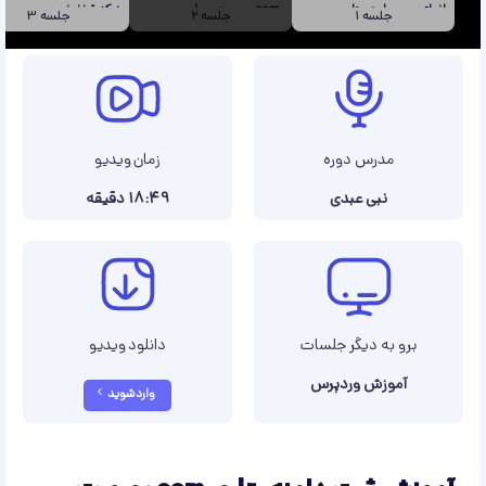
انواع وب سایت ها
.com بصورت عملی
+ کد تخفیف
جلسه
1
جلسه
2
جلسه
3
مدرس دوره
زمان ویدیو
نبی عبدی
18:49 دقیقه
برو به دیگر جلسات
دانلود ویدیو
آموزش وردپرس
وارد شوید