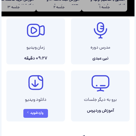
انواع وب سایت ها
.com بصورت عملی
+ کد تخفیف
جلسه
1
جلسه
2
جلسه
3
مدرس دوره
زمان ویدیو
نبی عبدی
09:27 دقیقه
برو به دیگر جلسات
دانلود ویدیو
آموزش وردپرس
وارد شوید