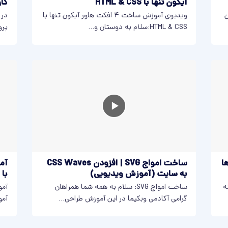
آیکون تنها با HTML & CSS
کاربری
در این
ویدیوی آموزش ساخت ۴ افکت هاور آیکون تنها با
در 
HTML & CSS:سلام به دوستان و...
پرو
 ها
ساخت امواج SVG | افزودن CSS Waves
آم
به سایت (آموزش ویدیویی)
با HTML & CSS
ه
ساخت امواج SVG: سلام به همه شما همراهان
گرامی آکادمی وبکیما در این آموزش طراحی...
آمو