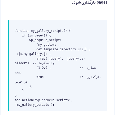
pages بارگذاری شود:
function my_gallery_scripts() {

    if (is_page()) {

        wp_enqueue_script(

            'my-gallery',

            get_template_directory_uri() . 
'/js/my-gallery.js',

            array('jquery', 'jquery-ui-
slider'), // وابستگی‌ها

            '1.0.0',                // شماره 
نسخه

            true                    // بارگذاری 
در فوتر

        );

    }

}

add_action('wp_enqueue_scripts', 