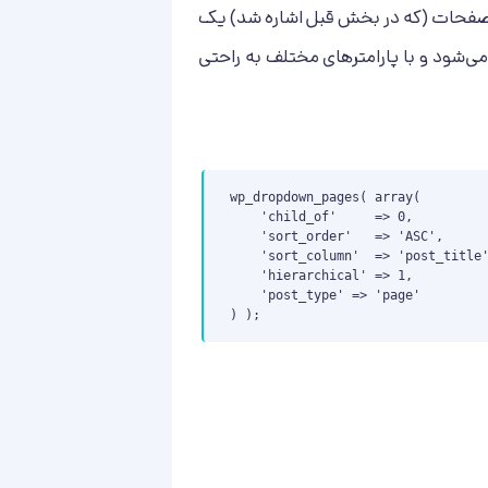
ایه صفحات (که در بخش قبل اشاره شد) یک
ی‌شود و با پارامترهای مختلف به راحتی
wp_dropdown_pages( array(

    'child_of'     => 0,

    'sort_order'   => 'ASC',

    'sort_column'  => 'post_title',

    'hierarchical' => 1,

    'post_type' => 'page'

) );