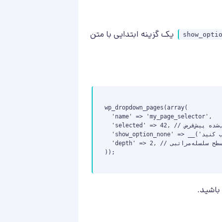
یک گزینه ابتدایی با متن
show_opti
wp_dropdown_pages(array(

  'name' => 'my_page_selector',

  'selected' => 42, // صفحه انتخاب‌شده پیش‌فرض

  'show_option_none' => __('یک صفحه انتخاب کنید'),

  'depth' => 2, // نمایش حداکثر دو سطح سلسله‌مراتبی

));

 باشید.