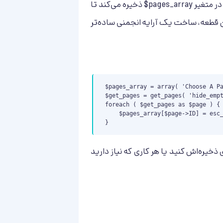
در متغیر
$pages_array
ذخیره می‌کند تا
ن قطعه، ساخت یک آرایه انجمنی ساده‌تر
$pages_array = array( 'Choose A Pa
$get_pages = get_pages( 'hide_empt
foreach ( $get_pages as $page ) {

    $pages_array[$page->ID] = esc_attr( $page->post_title );

}
خیره‌اش کنید یا هر کاری که نیاز دارید