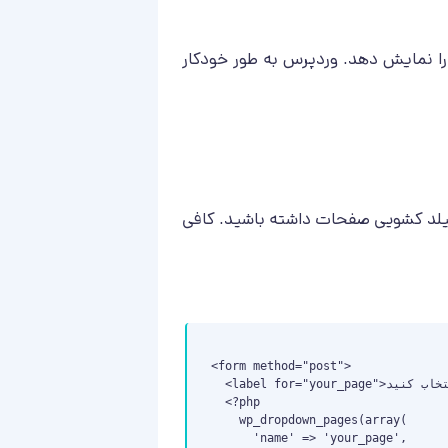
 را نمایش دهد. وردپرس به طور خودکار
Them) یا صفحه تنظیمات افزونه یک فیلد کشویی صفحات داشته باشید. کافی
<form method="post">

  <label for="your_page">یک صفحه انتخاب کنید:</label>

  <?php

    wp_dropdown_pages(array(

      'name' => 'your_page',
