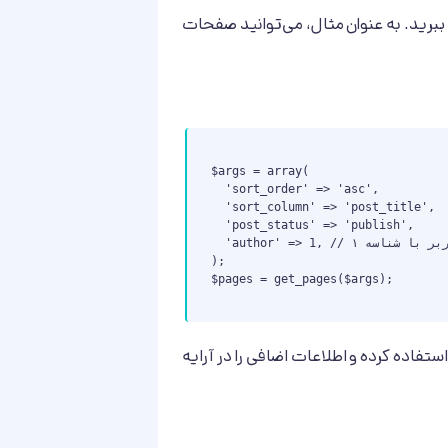
 ببرید. به عنوان مثال، می‌توانید صفحات
$args = array(

  'sort_order' => 'asc',

  'sort_column' => 'post_title',

  'post_status' => 'publish',

  'author' => 1, // فقط صفحات کاربر با شناسه ۱

);

$pages = get_pages($args);

استفاده کرده و اطلاعات اضافی را در آرایه