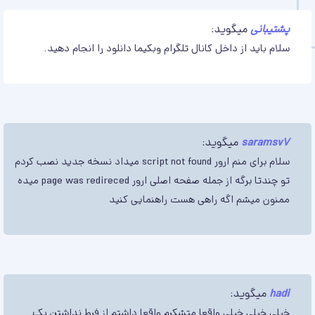
پشتیبانی
میگوید:
سلام باید از داخل کانال تلگرام وبکیما دانلود را انجام دهید.
saramsv7
میگوید:
سلام برای منم ارور script not found میداد نسخه جدید نصب کردم
تو چندتا برگه از جمله صفحه اصلی ارور page was redireced میده
ممنون میشم اگه راهی هست راهنمایی کنید
hadi
میگوید:
خیلی خیلی خیلی واقعا متشکرم واقعا داشتم از فرط نداشتن یک