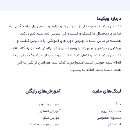
یک اسلایدر کاملا داینامیک است که با استفاده از آن می‌توانید
پست‌های اینستاگرام را نمایش دهید!
درباره وبکیما
برو به پیشنمایش اسلایدر
آکادمی وبکیما مجموعه ای از آموزش ها و ابزارها و مرجعی برای پاسخگویی به
نیازهای دیجیتال مارکتینگ و کسب و کار اینترنتی شماست. تیم وبکیما
همیشه در تلاش است تا بهترین دوره های آموزشی، با بالاترین کیفیت و
بیشترین بازدهی را برای رشد و رونق کسب و کار اینترنتی شما تولید کند. هدف
آکادمی وبکیما رشد و ارتقای تجارت آنلاین و دیجیتال مارکتینگ در ایران به
اندازه سهم خویش است. امیدواریم با کمک شما همراهان گرانقدر به این
هدف دست یابیم.
اطلاعات بیشتر
...
لینک‌های مفید
آموزش‌های رایگان
اسلایدر شماره یازده
این هم یک اسلایدر داینامیک است که با آن می‌توانید پست‌های
بلاگ
آموزش وردپرس
اینستاگرام را با تمام جزئیات نمایش دهید!
حساب کاربری
آموزش المنتور
مشاوره خصوصی
آموزش سئو
برو به پیشنمایش اسلایدر
استخدام
آموزش طراحی سایت