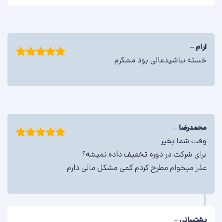
برو به پیشنمایش اسلایدر
ارام
–
خسته نباشیدعالی بود مشکرم
امتیاز
5
از
5
محمدرضا
–
وقت شما بخیر
امتیاز
5
از
اسلایدر شماره هشت
برای شرکت در دوره تخفیف داده نمیشه؟
5
این یک کروسل است، و با استفاده از این اسلایدر می‌توانید هر نوع
محتوایی را در سایت خود نمایش دهید.
عذر میخوام مطرح کردم کمی مشکل مالی دارم
برو به پیشنمایش اسلایدر
پشتیبانی
–