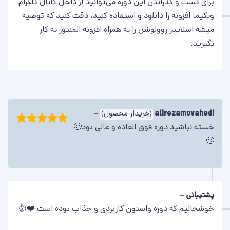
برای تست و گذراندن این دوره می‌توانید از داخل کانال تلگرام
وبکیما افزونه را دانلود و استفاده کنید، دقت کنید که توصیه
اسلایدر شماره شش
میشه اسلایدر روولوشن را به همراه افزونه المنتور به کار
یک اسلایدر برای نمایش محصولات در بخش‌های مختلف وب‌سایت،
نگیرید.
با افکت‌های بسیار جذاب.
برو به پیشنمایش اسلایدر
alirezamovahedi
(خریدار محصول)
–
خسته نباشید دوره فوق العاده و عالی بود🙂
امتیاز
5
از
🙂
5
پشتیبانی
–
اسلایدر شماره هفت
خوشحالیم که دوره واستون کاربردی و جذاب بوده است ❤️👍
این اسلایدر کاملا داینامیک است، یعنی به صورت خودکار اطلاعات
محصولات را نمایش می‌دهد.