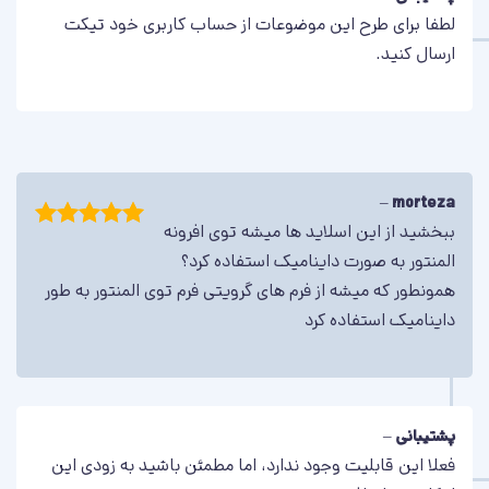
لطفا برای طرح این موضوعات از حساب کاربری خود تیکت
ارسال کنید.
–
morteza
اسلایدر شماره نه
ببخشید از این اسلاید ها میشه توی افرونه
این یک اسلایدر جذاب با افکت‌های مختلف است که البته افکت
امتیاز
5
از
پارالاکس آن بسیار زیباست!
المنتور به صورت داینامیک استفاده کرد؟
5
همونطور که میشه از فرم های گرویتی فرم توی المنتور به طور
برو به پیشنمایش اسلایدر
داینامیک استفاده کرد
پشتیبانی
–
فعلا این قابلیت وجود ندارد، اما مطمئن باشید به زودی این